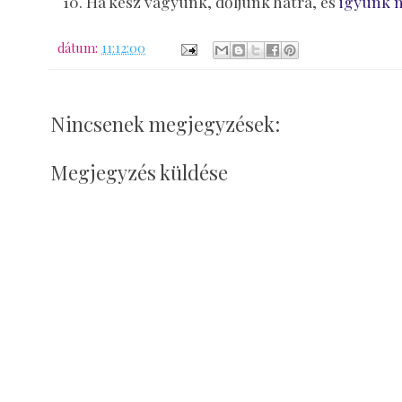
Ha kész vagyunk, dőljünk hátra, és
igyünk 
dátum:
11:12:00
Nincsenek megjegyzések:
Megjegyzés küldése