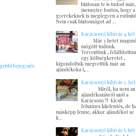
biztosan te is tudod már,
mennyire fontos, hogy a
gyerekeknek is meglegyen a rutinju
Nem csak biztonságot ad ...
Karácsonyi kihívás 4.hét
Már 3 hetet magun
mögött tudunk.
Terveztünk , felállítottu
egy költségkeretet ,
kigondoltuk/megvettük már az
gebbi bejegyzés
ajándékoka t,...
Karácsonyi kihívás 3. hét
Miről, ha nem az
ajándékozásról szól a
Karácsony?! Kicsit
felszínes kijelentés, de h
másképp lenne, akkor ajándékot se
k...
Karácsonyi kihívás 6.hét