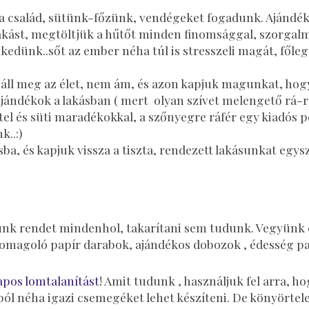
a család, sütünk-főzünk, vendégeket fogadunk. Ajándé
lakást, megtöltjük a hűtőt minden finomsággal, szorgal
kedünk..sőt az ember néha túl is stresszeli magát, főleg
áll meg az élet, nem ám, és azon kapjuk magunkat, hogy 
jándékok a lakásban ( mert olyan szívet melengető rá-r
 étel és süti maradékokkal, a szőnyegre ráfér egy kiadós 
..:)
, és kapjuk vissza a tiszta, rendezett lakásunkat egy
unk rendet mindenhol, takarítani sem tudunk. Vegyünk
.Csomagoló papír darabok, ajándékos dobozok , édesség p
apos lomtalanítást
! Amit tudunk , használjuk fel arra, h
l néha igazi csemegéket lehet készíteni. De könyörtel