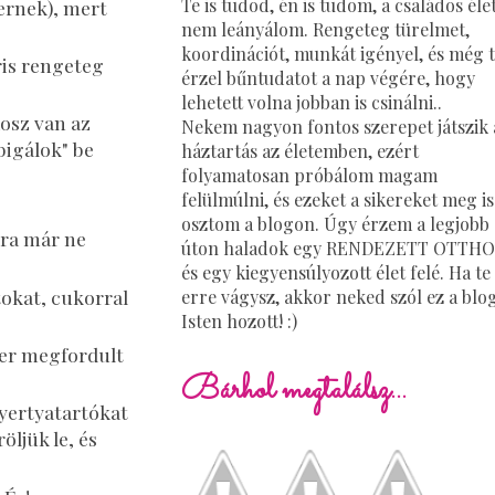
Te is tudod, én is tudom, a családos éle
ernek), mert
nem leányálom. Rengeteg türelmet,
koordinációt, munkát igényel, és még 
ris rengeteg
érzel bűntudatot a nap végére, hogy
lehetett volna jobban is csinálni..
áosz van az
Nekem nagyon fontos szerepet játszik 
bigálok" be
háztartás az életemben, ezért
folyamatosan próbálom magam
felülmúlni, és ezeket a sikereket meg is
osztom a blogon. Úgy érzem a legjobb
mra már ne
úton haladok egy RENDEZETT OTTH
és egy kiegyensúlyozott élet felé. Ha te 
tokat, cukorral
erre vágysz, akkor neked szól ez a blog
Isten hozott! :)
ber megfordult
Bárhol megtalálsz...
gyertyatartókat
öljük le, és