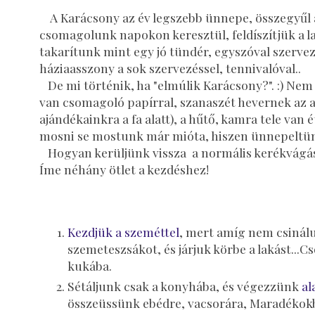
A Karácsony az év legszebb ünnepe, összegyűl 
csomagolunk napokon keresztül, feldíszítjük a 
takarítunk mint egy jó tündér, egyszóval szervez
háziaasszony a sok szervezéssel, tennivalóval..
De mi történik, ha "elmúlik Karácsony?". :) Nem 
van csomagoló papírral, szanaszét hevernek az a
ajándékainkra a fa alatt), a hűtő, kamra tele van
mosni se mostunk már mióta, hiszen ünnepeltünk
Hogyan kerüljünk vissza a normális kerékvágásba
Íme néhány ötlet a kezdéshez!
Kezdjük a szeméttel
, mert amíg nem csinál
szemeteszsákot, és járjuk körbe a lakást..
kukába.
Sétáljunk csak a konyhába, és végezzünk
al
összeüssünk ebédre, vacsorára, Maradékokbó