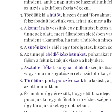
mindent, amit 2 nap után se használtunk fe
az úgyis a kukában fogja végezni.
Töröljük ki a
hűtőt
, hiszen óriási "forgalmat
felszabadult helyünk van, írhatjuk meg a lis
A
kamrára
is vessünk egy pillantást biztos a
ünnepek alatt, mert állandóan sietésben va
mindent a kamrába, ha már a hűtőben nincs 
A
sütőnkre
is ráfér egy törölgetés, hiszen s
Az ünnepi
ebédlő készletünket
, poharakat 
fájjon a fejünk. Rakjuk vissza a helyükre.
Asztalterítőket, konyharuhákat
szedjük össz
vagy sima mosogatószerrel a zsírfoltokat, é
Töröljünk port, porszívozzuk
ki a lakást , 
az otthonunkban.
És amikor úgy érezzük, hogy eljött az ideje, 
pucoljuk ki tegyük őket forró vízbe, szépen 
úgy tároljuk őket egy dobozban.