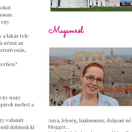
kokat
masan
 egy
Magamról
a lakás tele
á nézni az
porszívozás,
szerűen?
 egy nagy
apírok mehet a
ogy valamit
Anya, feleség, háziasszony, dolgozó nő
enül dobjunk ki
blogger...