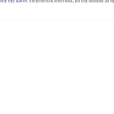
meg egy kávét
. Elégedettek lehetünk, jól fog indulni az új