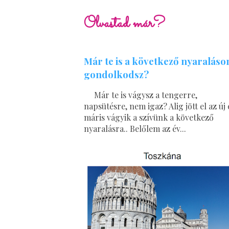
Olvastad már?
Már te is a következő nyaraláso
gondolkodsz?
Már te is vágysz a tengerre,
napsütésre, nem igaz? Alig jött el az új 
máris vágyik a szívünk a következő
nyaralásra.. Belőlem az év...