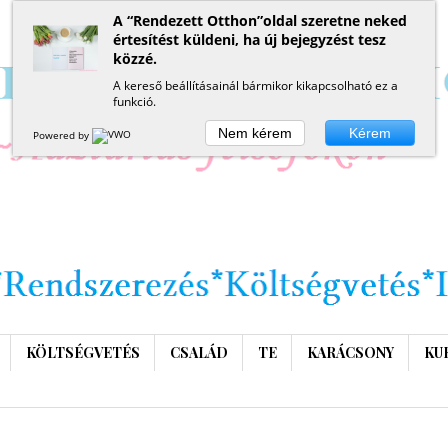
A “Rendezett Otthon”oldal szeretne neked
értesítést küldeni, ha új bejegyzést tesz
közzé.
A kereső beállításainál bármikor kikapcsolható ez a
funkció.
Nem kérem
Kérem
Powered by
KÖLTSÉGVETÉS
CSALÁD
TE
KARÁCSONY
KU