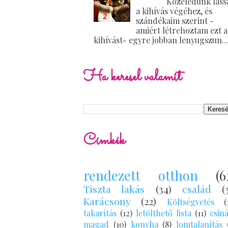
Közeledünk lass
a kihívás végéhez, és
szándékaim szerint -
amiért létrehoztam ezt a
kihívást- egyre jobban lenyugszun...
Ha keresel valamit
Címkék
rendezett otthon
(6
Tiszta lakás
(34)
család
(
Karácsony
(22)
Költségvetés
(
takarítás
(12)
letölthető lista
(11)
csin
magad
(10)
konyha
(8)
lomtalanítás