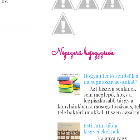
 Év!
Népszerű bejegyzések
Hogyan fertőtlenítsük a
mosogatószivacsunkat?
Azt hiszem senkinek
sem meglepő, hogy a
legpiszkosabb tárgy a
konyhánkban a mosogatószivacs, tel
tele baktériumokkal. Hiszen azzal m.
Esti rutin tábla
kisgyerekeknek
Ha anya vagy,