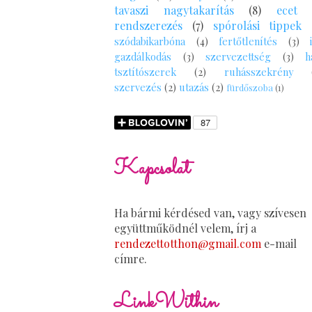
tavaszi nagytakarítás
(8)
ecet
rendszerezés
(7)
spórolási tippek
szódabikarbóna
(4)
fertőtlenítés
(3)
gazdálkodás
(3)
szervezettség
(3)
h
tsztítószerek
(2)
ruhásszekrény
szervezés
(2)
utazás
(2)
fürdőszoba
(1)
Kapcsolat
Ha bármi kérdésed van, vagy szívesen
együttműködnél velem, írj a
rendezettotthon@gmail.com
e-mail
címre.
LinkWithin