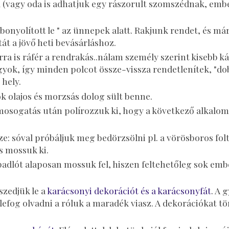
l (vagy oda is adhatjuk egy rászorult szomszédnak, emb
 bonyolított le " az ünnepek alatt. Rakjunk rendet, és má
tát a jövő heti bevásárláshoz.
rra is ráfér a rendrakás..nálam személy szerint kisebb k
gyok, így minden polcot össze-vissza rendetlenítek, "do
hely.
ok olajos és morzsás dolog sült benne.
mosogatás után polírozzuk ki, hogy a következő alkalo
e: sóval próbáljuk meg bedörzsölni pl. a vörösboros fol
s mossuk ki.
a padlót alaposan mossuk fel, hiszen feltehetőleg sok em
szedjük le a
karácsonyi dekorációt és a karácsonyfát
. A 
lefog olvadni a róluk a maradék viasz. A dekorációkat tör