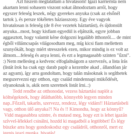
Azt hiszem megtaláltam a hivatásom! Igazi karrierista nem
akartam lenni sohasem viszont sokat álmodoztam arról, hogy
egyszer feleség leszek, négy gyerekes anyuka (csak az elsőnél
tartok ), és persze tökéletes háziasszony. Egy éve vagyok
hivatalosan is feleség (de 8 éve vezetek háztartást), és újdonsült
anyuka...most, hogy kisfiam egyedül is eljátszik, egyre jobban
aggasztott, hogy valamit kéne dolgozni legalább itthonról.... de mint
égből villámcsapás világosodtam meg, míg kicsi fiam mellettem
szunyókált, hogy miért stresszelek ezen, mikor mindig is ez volt az
álmom....feleség és anya lenni, és ezt a legmagasabb szinten "űzni".
:) Nem mellesleg a kedvenc elfoglaltságom a szervezés, a lista írás
(listát írok ha csak egy darab papír a kezembe akad , állandóan jár
az agyam), így arra gondoltam, hogy talán másoknak is segíthetek
megszervezni egy otthon, egy család mindennapi mükődését,
olyanoknak is, akik nem szeretnek listát írni..:)
Tedd rendbe az otthonodat, vezess háztartási naplót a
költségeknek, hogy átláthatóbb, könnyebb legyen minden
nap..Főzzél, takaríts, szervezz, rendezz, légy vidám!! Háztartásbeli
vagy, otthon ülő anyuka?! Na és !! Kimondta, hogy az könnyű?
Vidd magasabbra szintre, és mutasd meg, hogy ezt is lehet igazán
szívvel-lélekkel csinálni, hozdd ki magadból a legtöbbet! És légy
büszke arra hogy gondoskodsz egy családról, otthonról, mert ez
igenis igazi munka, hivatás!