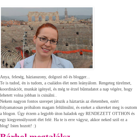
Anya, feleség, háziasszony, dolgozó nő és blogger...
Te is tudod, én is tudom, a családos élet nem leányálom. Rengeteg türelmet,
koordinációt, munkát igényel, és még te érzel bűntudatot a nap végére, hogy
lehetett volna jobban is csinálni..
Nekem nagyon fontos szerepet játszik a háztartás az életemben, ezért
folyamatosan próbálom magam felülmúlni, és ezeket a sikereket meg is osztom
a blogon. Úgy érzem a legjobb úton haladok egy RENDEZETT OTTHON és
egy kiegyensúlyozott élet felé. Ha te is erre vágysz, akkor neked szól ez a
blog! Isten hozott! :)
Bárhol megtalálsz...