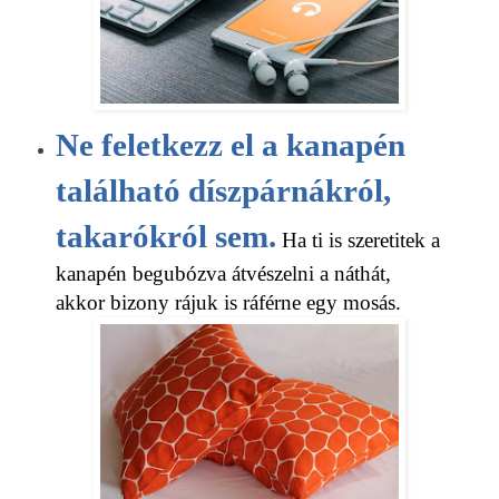
Ne feletkezz el a kanapén
található díszpárnákról,
takarókról sem.
Ha ti is szeretitek a
kanapén begubózva átvészelni a náthát,
akkor bizony rájuk is ráférne egy mosás.