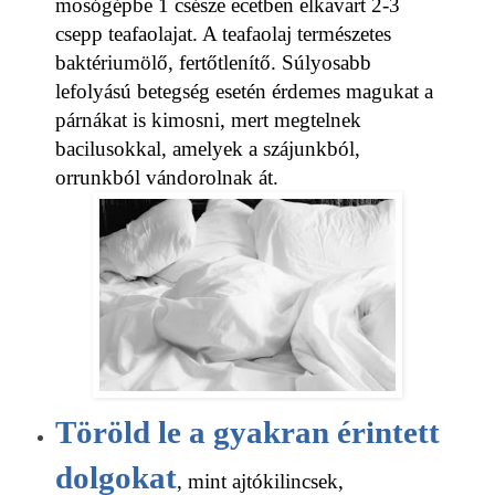
mosógépbe 1 csésze ecetben elkavart 2-3
csepp teafaolajat. A teafaolaj természetes
baktériumölő, fertőtlenítő. Súlyosabb
lefolyású betegség esetén érdemes magukat a
párnákat is kimosni, mert megtelnek
bacilusokkal, amelyek a szájunkból,
orrunkból vándorolnak át.
Töröld le a gyakran érintett
dolgokat
, mint ajtókilincsek,