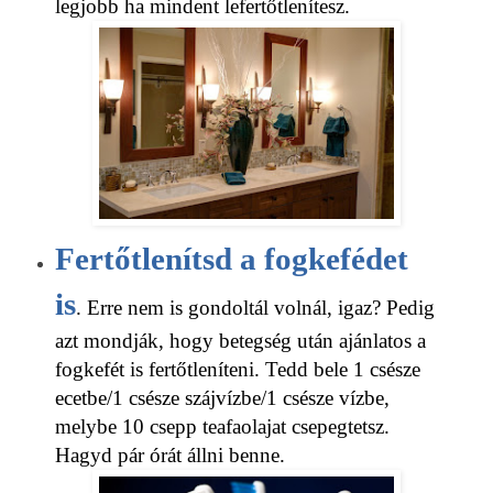
legjobb ha mindent lefertőtlenítesz.
Fertőtlenítsd a fogkefédet
is
. Erre nem is gondoltál volnál, igaz? Pedig
azt mondják, hogy betegség után ajánlatos a
fogkefét is fertőtleníteni. Tedd bele 1 csésze
ecetbe/1 csésze szájvízbe/1 csésze vízbe,
melybe 10 csepp teafaolajat csepegtetsz.
Hagyd pár órát állni benne.