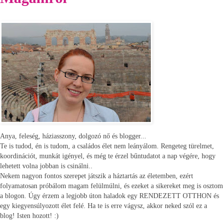
Anya, feleség, háziasszony, dolgozó nő és blogger...
Te is tudod, én is tudom, a családos élet nem leányálom. Rengeteg türelmet,
koordinációt, munkát igényel, és még te érzel bűntudatot a nap végére, hogy
lehetett volna jobban is csinálni..
Nekem nagyon fontos szerepet játszik a háztartás az életemben, ezért
folyamatosan próbálom magam felülmúlni, és ezeket a sikereket meg is osztom
a blogon. Úgy érzem a legjobb úton haladok egy RENDEZETT OTTHON és
egy kiegyensúlyozott élet felé. Ha te is erre vágysz, akkor neked szól ez a
blog! Isten hozott! :)