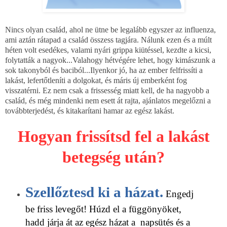
Nincs olyan család, ahol ne ütne be legalább egyszer az influenza,
ami aztán rátapad a család összess tagjára. Nálunk ezen és a múlt
héten volt esedékes, valami nyári grippa kiütéssel, kezdte a kicsi,
folytatták a nagyok...Valahogy hétvégére lehet, hogy kimászunk a
sok takonyból és baciból...Ilyenkor jó, ha az ember felfrissíti a
lakást, lefertőtleníti a dolgokat, és máris új emberként fog
visszatérni. Ez nem csak a frissesség miatt kell, de ha nagyobb a
család, és még mindenki nem esett át rajta, ajánlatos megelőzni a
továbbterjedést, és kitakarítani hamar az egész lakást.
Hogyan frissítsd fel a lakást
betegség után?
Szellőztesd ki a házat.
Engedj
be friss levegőt! Húzd el a függönyöket,
hadd járja át az egész házat a napsütés és a