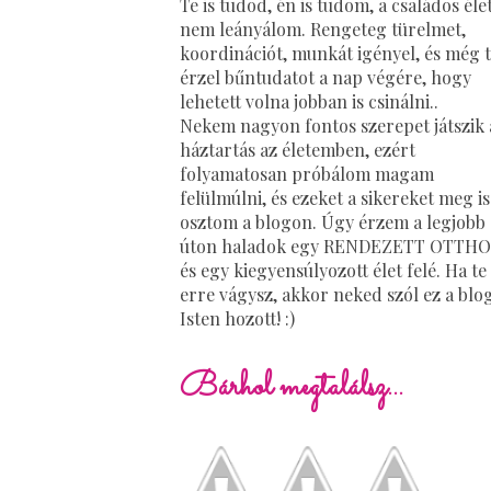
Te is tudod, én is tudom, a családos éle
nem leányálom. Rengeteg türelmet,
koordinációt, munkát igényel, és még 
érzel bűntudatot a nap végére, hogy
lehetett volna jobban is csinálni..
Nekem nagyon fontos szerepet játszik 
háztartás az életemben, ezért
folyamatosan próbálom magam
felülmúlni, és ezeket a sikereket meg is
osztom a blogon. Úgy érzem a legjobb
úton haladok egy RENDEZETT OTTH
és egy kiegyensúlyozott élet felé. Ha te 
erre vágysz, akkor neked szól ez a blog
Isten hozott! :)
Bárhol megtalálsz...