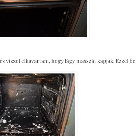
és vízzel elkavartam, hogy lágy masszát kapjak. Ezzel 