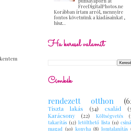
punsayaporn at
FreeDigitalPhotos.ne
Korábban írtam arról, mennyire
fontos követnünk a kiadásainkat ,
hisz...
Ha keresel valamit
bekentem
Címkék
rendezett otthon
(6
Tiszta lakás
(34)
család
(
Karácsony
(22)
Költségvetés
(
takarítás
(12)
letölthető lista
(11)
csin
magad
(10)
konyha
(8)
lomtalanítás