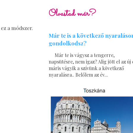
Olvastad már?
 ez a módszer.
Már te is a következő nyaraláso
gondolkodsz?
Már te is vágysz a tengerre,
napsütésre, nem igaz? Alig jött el az új 
máris vágyik a szívünk a következő
nyaralásra.. Belőlem az év...