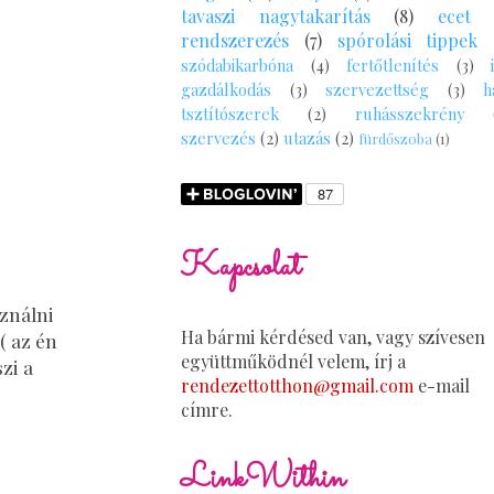
tavaszi nagytakarítás
(8)
ecet
rendszerezés
(7)
spórolási tippek
szódabikarbóna
(4)
fertőtlenítés
(3)
gazdálkodás
(3)
szervezettség
(3)
h
tsztítószerek
(2)
ruhásszekrény
szervezés
(2)
utazás
(2)
fürdőszoba
(1)
Kapcsolat
sználni
Ha bármi kérdésed van, vagy szívesen
( az én
együttműködnél velem, írj a
zi a
rendezettotthon@gmail.com
e-mail
címre.
LinkWithin