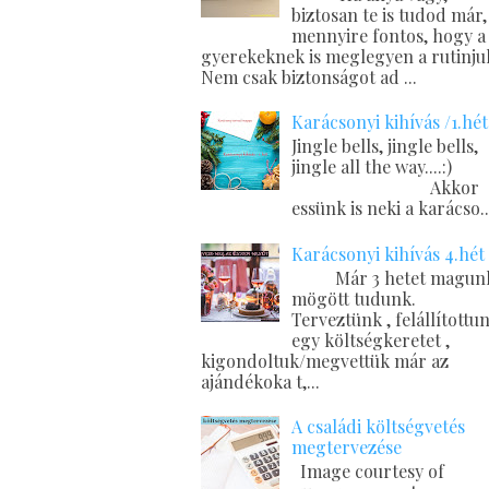
biztosan te is tudod már,
mennyire fontos, hogy a
gyerekeknek is meglegyen a rutinju
Nem csak biztonságot ad ...
Karácsonyi kihívás /1.hét
Jingle bells, jingle bells,
jingle all the way....
Akkor
essünk is neki a karácso..
Karácsonyi kihívás 4.hét
Már 3 hetet magun
mögött tudunk.
Terveztünk , felállítottu
egy költségkeretet ,
kigondoltuk/megvettük már az
ajándékoka t,...
A családi költségvetés
megtervezése
Image courtesy of