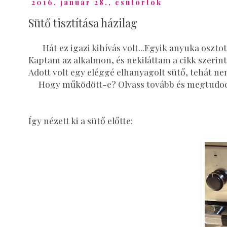
2016. január 28., csütörtök
Sütő tisztítása házilag
Hát ez igazi kihívás volt...Egyik anyuka oszto
Kaptam az alkalmon, és nekiláttam a cikk szerint 
Adott volt egy eléggé elhanyagolt sütő, tehát ne
Hogy működött-e? Olvass tovább és megtudod..
Így nézett ki a sütő előtte: