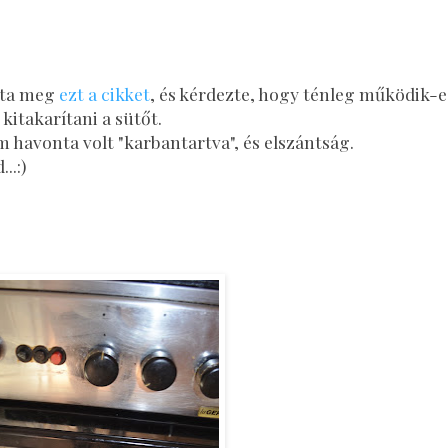
tta meg
ezt a cikket
, és kérdezte, hogy ténleg működik-e
kitakarítani a sütőt.
m havonta volt "karbantartva", és elszántság.
.:)