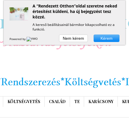
A “Rendezett Otthon”oldal szeretne neked
értesítést küldeni, ha új bejegyzést tesz
közzé.
A kereső beállításainál bármikor kikapcsolható ez a
funkció.
Nem kérem
Kérem
Powered by
KÖLTSÉGVETÉS
CSALÁD
TE
KARÁCSONY
KU