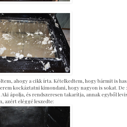
ltem, ahogy a cikk írta. Kételkedtem, hogy bármit is ha
merem kockáztatni kimondani, hogy nagyon is sokat. De :
Aki ápolja, és rendszeresen takarítja, annak egyből levis
n, azért eléggé leszedte: