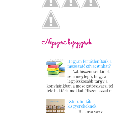
Népszerű bejegyzések
Hogyan fertőtlenítsük a
mosogatószivacsunkat?
Azt hiszem senkinek
sem meglepő, hogy a
legpiszkosabb tárgy a
konyhánkban a mosogatószivacs, tel
tele baktériumokkal. Hiszen azzal m.
Esti rutin tábla
kisgyerekeknek
Ha anya vagy,