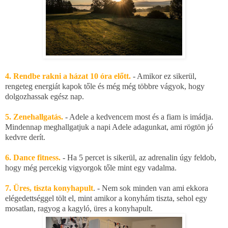
4. Rendbe rakni a házat 10 óra előtt.
- Amikor ez sikerül,
rengeteg energiát kapok tőle és még még többre vágyok, hogy
dolgozhassak egész nap.
5. Zenehallgatás.
- Adele a kedvencem most és a fiam is imádja.
Mindennap meghallgatjuk a napi Adele adagunkat, ami rögtön jó
kedvre derít.
6. Dance fitness.
- Ha 5 percet is sikerül, az adrenalin úgy feldob,
hogy még percekig vigyorgok tőle mint egy vadalma.
7. Üres, tiszta konyhapult
. - Nem sok minden van ami ekkora
elégedettséggel tölt el, mint amikor a konyhám tiszta, sehol egy
mosatlan, ragyog a kagyló, üres a konyhapult.