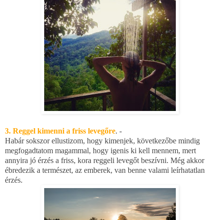
3. Reggel kimenni a friss levegőre
. -
Habár sokszor ellustizom, hogy kimenjek, következőbe mindig
megfogadtatom magammal, hogy igenis ki kell mennem, mert
annyira jó érzés a friss, kora reggeli levegőt beszívni. Még akkor
ébredezik a természet, az emberek, van benne valami leírhatatlan
érzés.