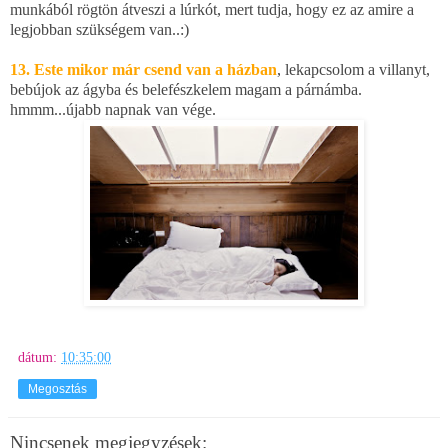
munkából rögtön átveszi a lúrkót, mert tudja, hogy ez az amire a
legjobban szükségem van..:)
13. Este mikor már csend van a házban
, lekapcsolom a villanyt,
bebújok az ágyba és belefészkelem magam a párnámba.
hmmm...újabb napnak van vége.
dátum:
10:35:00
Megosztás
Nincsenek megjegyzések: