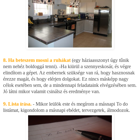
8. Ha beteszem mosni a ruhákat
(egy háziaasszonyt úgy tűnik
nem nehéz boldoggá tenni). -Ha kiürül a szennyeskosár, és végre
elindítom a gépet. Az embernek szüksége van rá, hogy hasznosnak
érezze magát, és hogy elérjen dolgokat. Ez nincs másképp nagy
célok esetében sem, de a mindennapi feladataink elvégzésében sem.
Jó látni mikor valamit csinálsz és eredménye van.
9. Lista írása.
- Mikor leülök este és megírom a másnapi To do
listámat, kigondolom a másnapi ebédet, tervezgetek, álmodozok.