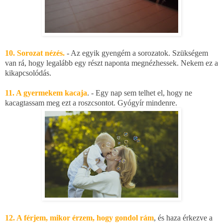
10. Sorozat nézés.
- Az egyik gyengém a sorozatok. Szükségem
van rá, hogy legalább egy részt naponta megnézhessek. Nekem ez a
kikapcsolódás.
11. A gyermekem kacaja
. - Egy nap sem telhet el, hogy ne
kacagtassam meg ezt a roszcsontot. Gyógyír mindenre.
12. A férjem, mikor érzem, hogy gondol rám
, és haza érkezve a