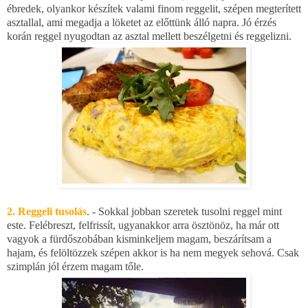
ébredek, olyankor készítek valami finom reggelit, szépen megterített
asztallal, ami megadja a löketet az előttünk álló napra. Jó érzés
korán reggel nyugodtan az asztal mellett beszélgetni és reggelizni.
2. Reggeli tusolás
. - Sokkal jobban szeretek tusolni reggel mint
este. Felébreszt, felfrissít, ugyanakkor arra ösztönöz, ha már ott
vagyok a fürdőszobában kisminkeljem magam, beszárítsam a
hajam, és felöltözzek szépen akkor is ha nem megyek sehová. Csak
szimplán jól érzem magam tőle.