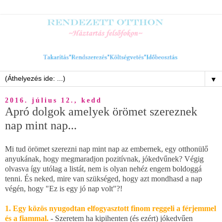
▼
2016. július 12., kedd
Apró dolgok amelyek örömet szereznek
nap mint nap...
Mi tud örömet szerezni nap mint nap az embernek, egy otthonülő
anyukának, hogy megmaradjon pozitívnak, jókedvűnek? Végig
olvasva így utólag a listát, nem is olyan nehéz engem boldoggá
tenni. És neked, mire van szükséged, hogy azt mondhasd a nap
végén, hogy "Ez is egy jó nap volt"?!
1. Egy közös nyugodtan elfogyasztott finom reggeli a férjemmel
és a fiammal.
- Szeretem ha kipihenten (és ezért) jókedvűen