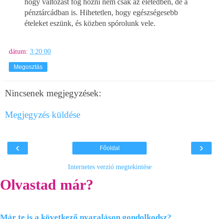
hogy változást fog hozni nem csak az életedben, de a
pénztárcádban is. Hihetetlen, hogy egészségesebb
ételeket eszünk, és közben spórolunk vele.
dátum:
3:20:00
Megosztás
Nincsenek megjegyzések:
Megjegyzés küldése
‹
›
Főoldal
Internetes verzió megtekintése
Olvastad már?
Már te is a következő nyaraláson gondolkodsz?