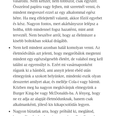
vásárolni. Nem kétszer, nem többször, csak egyszer.
Összeírod papírra vagy fejben, mit szeretnél venni, és
mindent megveszel ezzel az egy alkalommal egész
hétre. Ha meg elfelejtettél valamit, akkor főzöl egyebet
és kész. Nagyon fontos, mert akárhányszor lelépsz a
boltba, több mindennel fogsz hazatérni, mint amit
terveztél. Nem beszélve arról, hogy az élelmiszer a
kisebb boltokban sokkal drágább.
Nem kell mindent azonban halál komolyan venni. Az
életmódváltás azt jelenti, hogy megpróbálok megtenni
mindent egy egészségesebb életért, de valahol meg kell
találni az egyensúlyt is. Ezért mi vasárnaponként
rúgunk ki a hámból, ami annyit jelent ebéd után
elmegyünk a szokott helyünkre, mindenki eszik olyan
desszertet amilyet akar, és melléje Cola-t vagy bármit.
Közben meg ha nagyon megkívánjuk elmegyünk a
Burger King-be vagy McDonalds-ba. A lényeg, hogy
ne ez adja az alapját életmódunknak, hanem csak
alkalmankénti, jóleső kis kikapcsolódás legyen.
Nagyon bíztatlak arra, hogy próbáld ki, meglátod,