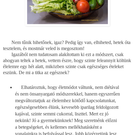
Nem tűnik hihetőnek, igaz? Pedig így van, elhiheted, hetek óta
tesztelem, és mostmár veled is megosztom!
Igazából nem tudatosam alakítottam ki ezt a módszert, csak
ahogyan teltek a hetek, vettem észre, hogy szinte feleannyit költünk
élelemre egy hét alatt, miközben szinte csak egészséges ételeket
eszünk. De mi a titka az egésznek?
Elhatároztuk, hogy életmódot váltunk, nem diétával
és nem önsanyargató módszerekkel, hanem egyszerűen
megváltoztatjuk az élelemhez kötődő kapcsolatunkat,
egészségesebben élünk, kevesebb iparilag feldolgozott
kajával, szinte semmi cukorral, liszttel. Mert ez jó
nekünk! Jó a gyermekünknek! Meg szeretnénk előzni
a betegségeket, és kellemes mellékhatásként a
vonalainkra is befolyással lesz. Jobb közérzetünk lesz