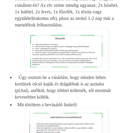
csinálom én? Az elv szinte mindig ugyanaz: 2x húsétel,
1x halétel, 2x leves, 1x főzelék, 1x tészta vagy
egytálétel(rakottas stb), plusz az utolsó 1-2 nap már a
maradékok felhasználása.
Úgy osztom be a vásárlást, hogy minden héten
kerülnek olcsó kaják és drágábbak is az asztalra
(pl.hal), anélkül, hogy többet költenék, sőt mostmár
kevesebbet költök.
Mit töröltem a bevásárló listáról: