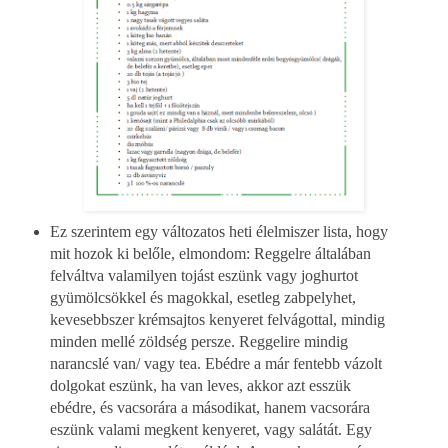
Ez szerintem egy változatos heti élelmiszer lista, hogy
mit hozok ki belőle, elmondom: Reggelre általában
felváltva valamilyen tojást eszünk vagy joghurtot
gyümölcsökkel és magokkal, esetleg zabpelyhet,
kevesebbszer krémsajtos kenyeret felvágottal, mindig
minden mellé zöldség persze. Reggelire mindig
narancslé van/ vagy tea. Ebédre a már fentebb vázolt
dolgokat eszünk, ha van leves, akkor azt esszük
ebédre, és vacsorára a másodikat, hanem vacsorára
eszünk valami megkent kenyeret, vagy salátát. Egy