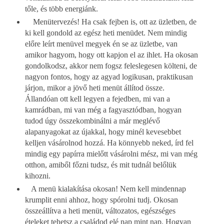
tőle, és több energiánk.
Menütervezés!
Ha csak fejben is, ott az üzletben, de
ki kell gondold az egész heti menüdet. Nem mindig
előre leírt menüvel megyek én se az üzletbe, van
amikor hagyom, hogy ott kapjon el az ihlet. Ha okosan
gondolkodsz, akkor nem fogsz feleslegesen költeni, de
nagyon fontos, hogy az agyad logikusan, praktikusan
járjon, mikor a jövő heti menüt állítod össze.
Állandóan ott kell legyen a fejedben, mi van a
kamrádban, mi van még a fagyasztódban, hogyan
tudod úgy összekombinálni a már meglévő
alapanyagokat az újakkal, hogy minél kevesebbet
kelljen vásárolnod hozzá. Ha könnyebb neked, írd fel
mindig egy papírra mielőtt vásárolni mész, mi van még
otthon, amiből főzni tudsz, és mit tudnál belőlük
kihozni.
A menü kialakítása okosan! Nem kell mindennap
krumplit enni ahhoz, hogy spórolni tudj. Okosan
összeállítva a heti menüt, változatos, egészséges
ételeket tehetsz a családod elé nap mint nap. Hogyan