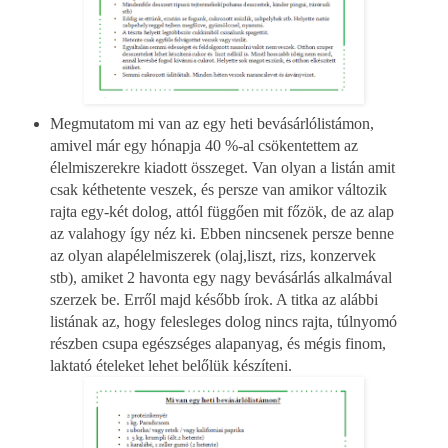
Megmutatom mi van az egy heti bevásárlólistámon,
amivel már egy hónapja 40 %-al csökentettem az
élelmiszerekre kiadott összeget. Van olyan a listán amit
csak kéthetente veszek, és persze van amikor változik
rajta egy-két dolog, attól függően mit főzök, de az alap
az valahogy így néz ki. Ebben nincsenek persze benne
az olyan alapélelmiszerek (olaj,liszt, rizs, konzervek
stb), amiket 2 havonta egy nagy bevásárlás alkalmával
szerzek be. Erről majd később írok. A titka az alábbi
listának az, hogy felesleges dolog nincs rajta, túlnyomó
részben csupa egészséges alapanyag, és mégis finom,
laktató ételeket lehet belőlük készíteni.