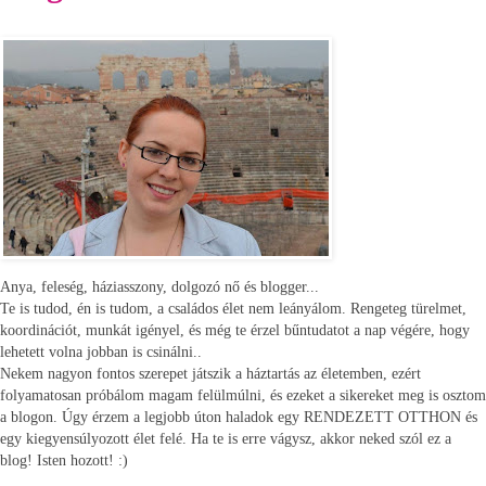
Anya, feleség, háziasszony, dolgozó nő és blogger...
Te is tudod, én is tudom, a családos élet nem leányálom. Rengeteg türelmet,
koordinációt, munkát igényel, és még te érzel bűntudatot a nap végére, hogy
lehetett volna jobban is csinálni..
Nekem nagyon fontos szerepet játszik a háztartás az életemben, ezért
folyamatosan próbálom magam felülmúlni, és ezeket a sikereket meg is osztom
a blogon. Úgy érzem a legjobb úton haladok egy RENDEZETT OTTHON és
egy kiegyensúlyozott élet felé. Ha te is erre vágysz, akkor neked szól ez a
blog! Isten hozott! :)