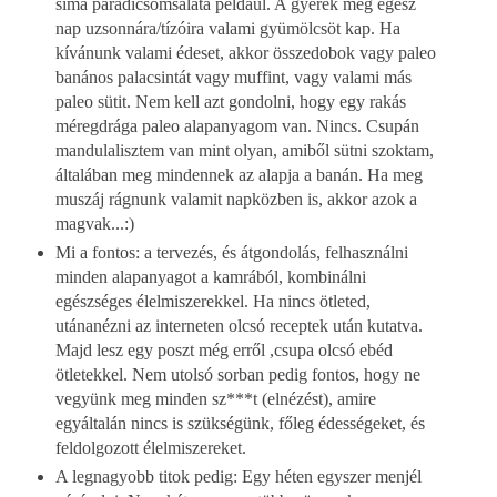
sima paradicsomsaláta például. A gyerek meg egész
nap uzsonnára/tízóira valami gyümölcsöt kap. Ha
kívánunk valami édeset, akkor összedobok vagy paleo
banános palacsintát vagy muffint, vagy valami más
paleo sütit. Nem kell azt gondolni, hogy egy rakás
méregdrága paleo alapanyagom van. Nincs. Csupán
mandulalisztem van mint olyan, amiből sütni szoktam,
általában meg mindennek az alapja a banán. Ha meg
muszáj rágnunk valamit napközben is, akkor azok a
magvak...:)
Mi a fontos: a tervezés, és átgondolás, felhasználni
minden alapanyagot a kamrából, kombinálni
egészséges élelmiszerekkel. Ha nincs ötleted,
utánanézni az interneten olcsó receptek után kutatva.
Majd lesz egy poszt még erről ,csupa olcsó ebéd
ötletekkel. Nem utolsó sorban pedig fontos, hogy ne
vegyünk meg minden sz***t (elnézést), amire
egyáltalán nincs is szükségünk, főleg édességeket, és
feldolgozott élelmiszereket.
A legnagyobb titok pedig: Egy héten egyszer menjél