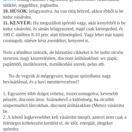
sütikbe, reggelihez, joghurtba.
10. HÚSOK
: lefagyasztva, ha van elég helyed, akkor ebből is be
tudsz vásárolni.
11. KENYÉR:
Ha megszállott spóroló vagy, akár kenyérből is be
tudsz vásárolni, és simán lefagyasztod, majd csak kienegeded, és
180 C sütőben 8-10 perc alatt felmelegíted. Vagy lehet már kapni
csomagolt, sütésre kész zsemléket, kenyeret is.
Nem a témához tartozik, de háztartási cikkeket is be tudsz olcsón
szerezni, nagy kiszerelésben, discount árúházakban: wc papír,
papírtörlő, tisztítószerek, tisztálkodási szerek, pelus stb.
Na de vegyük át mégegyszer, hogyan spórolhatsz nagy
bevásárlással, és a havi menütervezéssel?
1. Egyszerre több dolgot vehetsz, összecsomagolva, kevesebb
pénzért, discount áron. Számottevő a különbség, ha olcsóbb
szupermarket láncokban, discount árúházakban (Metro) vásárolsz
be.
2. A lehető legkevesebbet kell vásárolni menjél, amivel nem csak a
felesleges költekezést kerülöd el, de időt, energiát, idegeket
spórolsz.