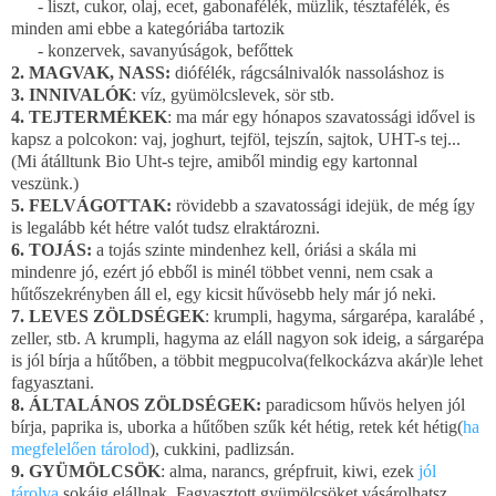
- liszt, cukor, olaj, ecet, gabonafélék, müzlik, tésztafélék, és
minden ami ebbe a kategóriába tartozik
- konzervek, savanyúságok, befőttek
2. MAGVAK, NASS:
diófélék, rágcsálnivalók nassoláshoz is
3. INNIVALÓK
: víz, gyümölcslevek, sör stb.
4. TEJTERMÉKEK
: ma már egy hónapos szavatossági idővel is
kapsz a polcokon: vaj, joghurt, tejföl, tejszín, sajtok, UHT-s tej...
(Mi átálltunk Bio Uht-s tejre, amiből mindig egy kartonnal
veszünk.)
5. FELVÁGOTTAK:
rövidebb a szavatossági idejük, de még így
is legalább két hétre valót tudsz elraktározni.
6. TOJÁS:
a tojás szinte mindenhez kell, óriási a skála mi
mindenre jó, ezért jó ebből is minél többet venni, nem csak a
hűtőszekrényben áll el, egy kicsit hűvösebb hely már jó neki.
7. LEVES ZÖLDSÉGEK
: krumpli, hagyma, sárgarépa, karalábé ,
zeller, stb. A krumpli, hagyma az eláll nagyon sok ideig, a sárgarépa
is jól bírja a hűtőben, a többit megpucolva(felkockázva akár)le lehet
fagyasztani.
8. ÁLTALÁNOS ZÖLDSÉGEK:
paradicsom hűvös helyen jól
bírja, paprika is, uborka a hűtőben szűk két hétig, retek két hétig(
ha
megfelelően tárolod
), cukkini, padlizsán.
9. GYÜMÖLCSÖK
: alma, narancs, grépfruit, kiwi, ezek
jól
tárolva
sokáig elállnak. Fagyasztott gyümölcsöket vásárolhatsz