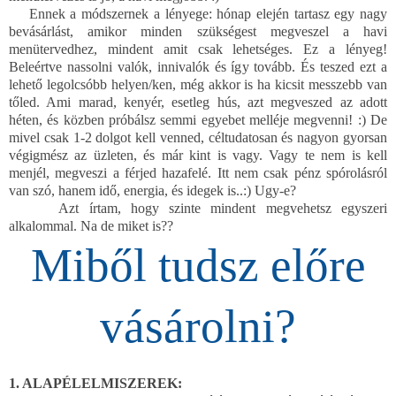
Ennek a módszernek a lényege: hónap elején tartasz egy nagy
bevásárlást, amikor minden szükségest megveszel a havi
menütervedhez, mindent amit csak lehetséges. Ez a lényeg!
Beleértve nassolni valók, innivalók és így tovább. És teszed ezt a
lehető legolcsóbb helyen/ken, még akkor is ha kicsit messzebb van
tőled. Ami marad, kenyér, esetleg hús, azt megveszed az adott
héten, és közben próbálsz semmi egyebet melléje megvenni! :) De
mivel csak 1-2 dolgot kell venned, céltudatosan és nagyon gyorsan
végigmész az üzleten, és már kint is vagy. Vagy te nem is kell
menjél, megveszi a férjed hazafelé. Itt nem csak pénz spórolásról
van szó, hanem idő, energia, és idegek is..:) Ugy-e?
Azt írtam, hogy szinte mindent megvehetsz egyszeri
alkalommal. Na de miket is??
Miből tudsz előre
vásárolni?
1. ALAPÉLELMISZEREK: