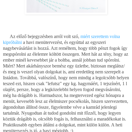
Az előző bejegyzésben arról volt szó,
miért szerettem volna
kipróbálni
a havi menütervezést, és egyúttal az egyszeri
nagybevásárlást is hozzá. Azt reméltem, hogy több pénzt fogok így
megspórolni az élelemre költött összegen. Mert hát az tény, hogy az
ember minél kevesebbet jár a boltba, annál jobban tud spórolni.
Miért? Mert akárhányszor bemész egy üzletbe, biztosan meglátsz/
és meg is veszel olyan dolgokat is, ami eredetileg nem szerepelt a
listádon.
Továbbá, valószínű, hogy nem mindig a legolcsóbb helyen
teszed ezt, hiszen csak "lefutsz" egy kg. hagymáért, 1 tejszínért, 1 l
olajért, persze, hogy a legközelebbi helyen fogod megvásárolni,
még ha drágább is. Harmadszor, ha megtervezed egész hónapra a
menüt, kevesebb lesz az élelmiszer pocsékolás, hiszen szervezetten,
átgondoltan állítod össze, figyelembe véve a kamrád jelenlegi
tartalmát. Nyugodtan át tudod gondolni mit főzzél, hogy legyen
köztük drágább is, olcsóbb fogás is, felhasználni a maradékokat is.
Praktikusabb egyben átlátni a dolgokat, mint külön külön. A heti
menütervezés is jó, a havi mégjobb. :)