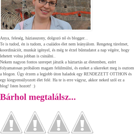
Anya, feleség, háziasszony, dolgozó nő és blogger...
Te is tudod, én is tudom, a családos élet nem leányálom. Rengeteg türelmet,
koordinációt, munkát igényel, és még te érzel bűntudatot a nap végére, hogy
lehetett volna jobban is csinálni..
Nekem nagyon fontos szerepet játszik a háztartás az életemben, ezért
folyamatosan próbálom magam felülmúlni, és ezeket a sikereket meg is osztom
a blogon. Úgy érzem a legjobb úton haladok egy RENDEZETT OTTHON és
egy kiegyensúlyozott élet felé. Ha te is erre vágysz, akkor neked szól ez a
blog! Isten hozott! :)
Bárhol megtalálsz...